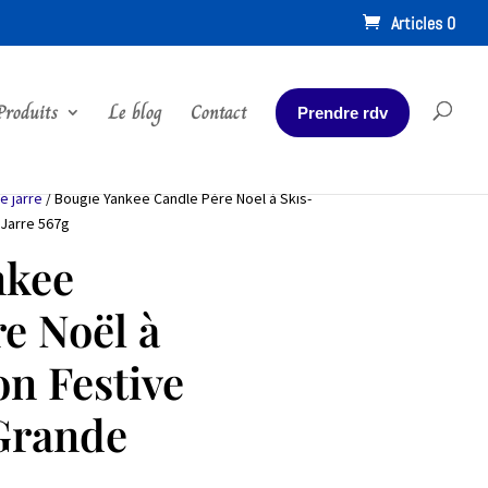
Articles 0
Produits
Le blog
Contact
Prendre rdv
e jarre
/ Bougie Yankee Candle Père Noël à Skis-
 Jarre 567g
nkee
e Noël à
on Festive
Grande