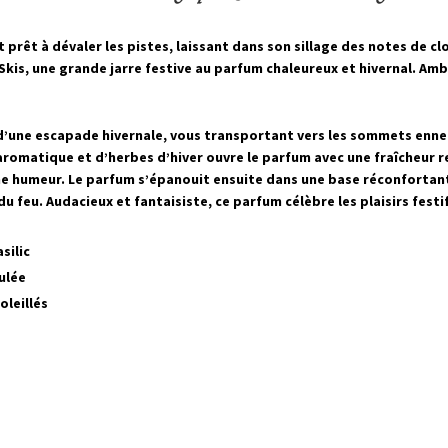
 prêt à dévaler les pistes, laissant dans son sillage des notes de clo
kis, une grande jarre festive au parfum chaleureux et hivernal. Amb
d’une escapade hivernale, vous transportant vers les sommets enneigé
romatique et d’herbes d’hiver ouvre le parfum avec une fraîcheur re
nne humeur. Le parfum s’épanouit ensuite dans une base réconfortant
 feu. Audacieux et fantaisiste, ce parfum célèbre les plaisirs festi
silic
dulée
oleillés