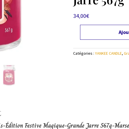
34,00
€
Ajou
quantité
de
Bougie
Catégories :
YANKEE CANDLE
,
Gr
Yankee
Candle
Père
Noël
à
Skis-
Édition
Festive
Magique-
t
Grande
Jarre
is-Édition Festive Magique-Grande Jarre 567g-Marse
567g