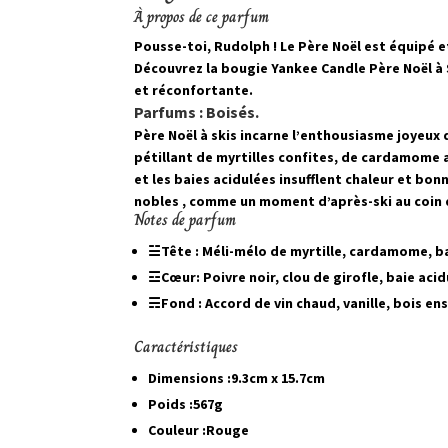
À propos de ce parfum
Pousse-toi, Rudolph ! Le Père Noël est équipé et
Découvrez la bougie Yankee Candle Père Noël à S
et réconfortante.
Parfums : Boisés.
Père Noël à skis incarne l’enthousiasme joyeux 
pétillant de myrtilles confites, de cardamome a
et les baies acidulées insufflent chaleur et bo
nobles , comme un moment d’après-ski au coin du
Notes de parfum
☱
Tête : Méli-mélo de myrtille, cardamome, ba
☲
Cœur: Poivre noir, clou de girofle, baie aci
☴
Fond : Accord de vin chaud, vanille, bois ens
Caractéristiques
Dimensions :
9.3cm x 15.7cm
Poids :
567g
Couleur :
Rouge