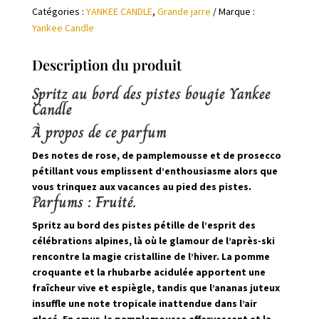
Catégories :
YANKEE CANDLE
,
Grande jarre
Marque :
Yankee
Yankee Candle
Candle
Spritz
Description du produit
au
bord
Spritz au bord des pistes
bougie
Yankee
des
Candle
pistes
À propos de ce parfum
Des notes de rose, de pamplemousse et de prosecco
pétillant vous emplissent d’enthousiasme alors que
vous trinquez aux vacances au pied des pistes.
Parfums : Fruité.
Spritz au bord des pistes pétille de l’esprit des
célébrations alpines, là où le glamour de l’après-ski
rencontre la magie cristalline de l’hiver. La pomme
croquante et la rhubarbe acidulée apportent une
fraîcheur vive et espiègle, tandis que l’ananas juteux
insuffle une note tropicale inattendue dans l’air