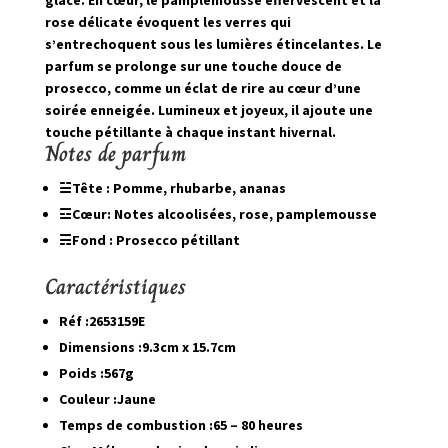
glacé. En cœur, le pamplemousse effervescent et la
rose délicate évoquent les verres qui
s’entrechoquent sous les lumières étincelantes. Le
parfum se prolonge sur une touche douce de
prosecco, comme un éclat de rire au cœur d’une
soirée enneigée. Lumineux et joyeux, il ajoute une
touche pétillante à chaque instant hivernal.
Notes de parfum
☱
Tête : Pomme, rhubarbe, ananas
☲
Cœur: Notes alcoolisées, rose, pamplemousse
☴
Fond : Prosecco pétillant
Caractéristiques
Réf :
2653159E
Dimensions :
9.3cm x 15.7cm
Poids :
567g
Couleur :
Jaune
Temps de combustion :
65 – 80 heures