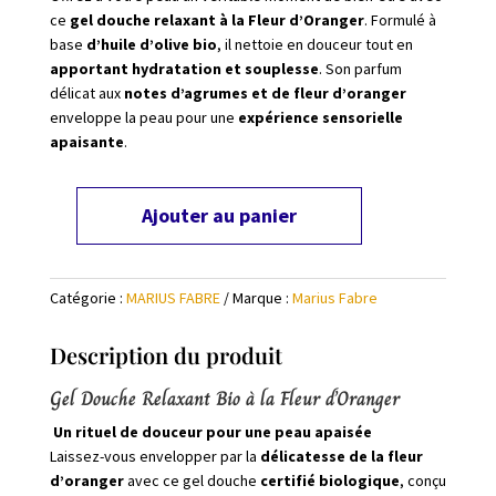
ce
gel douche relaxant à la Fleur d’Oranger
. Formulé à
base
d’huile d’olive bio
, il nettoie en douceur tout en
apportant hydratation et souplesse
. Son parfum
délicat aux
notes d’agrumes et de fleur d’oranger
enveloppe la peau pour une
expérience sensorielle
apaisante
.
Ajouter au panier
quantité
de
Gel
Catégorie :
MARIUS FABRE
Marque :
Marius Fabre
Douche
Relaxant
Description du produit
Bio
à
Gel Douche Relaxant Bio à la Fleur d’Oranger
la
Fleur
Un rituel de douceur pour une peau apaisée
d'Oranger
Laissez-vous envelopper par la
délicatesse de la fleur
d’oranger
avec ce gel douche
certifié biologique
, conçu